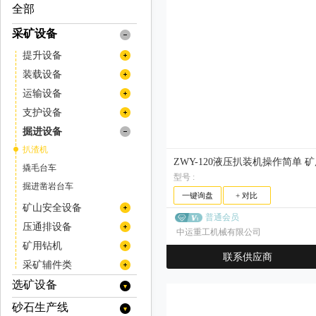
全部
采矿设备
提升设备
矿用提升机
装载设备
矿用绞车
装岩机
运输设备
挖掘机
牵引车
支护设备
装载机
矿用自卸车
喷浆设备
掘进设备
铲运机
混凝土喷浆机组
扒渣机
井下专用人员运输车
撬毛台车
型号 :
井下运矿卡车
掘进凿岩台车
一键询盘
+ 对比
翻斗式矿车
矿山安全设备
普通会员
拱架安装车
传感器
压通排设备
中运重工机械有限公司
灭火系统
风机
矿用钻机
联系供应商
空压机
液压钻机
采矿辅件类
潜孔钻机
车桥
选矿设备
凿岩台车
车用减速机
砂石生产线
分级设备