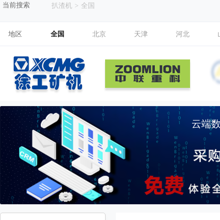
当前搜索
扒渣机
>
全国
地区
全国
北京
天津
河北
云端