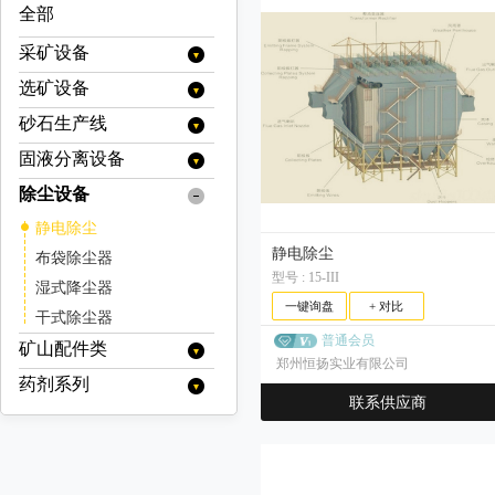
全部
采矿设备
选矿设备
提升设备
矿用提升机
装载设备
砂石生产线
分级设备
矿用绞车
装岩机
运输设备
旋流器
浮选设备
固液分离设备
移动破碎站
挖掘机
牵引车
支护设备
浓缩旋流器
螺旋分级机
充气式浮选机
烘干设备
履带式移动破碎站
制砂机（冲击破）
除尘设备
浓缩设备
装载机
矿用自卸车
喷浆设备
掘进设备
色选机
充气搅拌式浮选机
烘干机(转筒干燥机)
电选设备
履带式颚式移动破碎站
立轴式破碎机
浓密机
脱水设备
静电除尘
铲运机
混凝土喷浆机组
扒渣机
矿山安全设备
分选机
浮选柱
履带式反击式移动破碎站
分级机
破碎设备
洗砂机
浓缩机
污泥脱水机
过滤设备
静电除尘
布袋除尘器
井下专用人员运输车
撬毛台车
传感器
履带式圆锥移动破碎站
压通排设备
预选机
矿浆搅拌槽
高堰式单螺旋分级机
气流分级机
冲击式破碎机
磁选设备
螺旋洗砂机
高效浓缩机
型号 : 15-III
絮凝剂搅拌站
带式污泥脱水机
带式压滤机
湿式降尘器
井下运矿卡车
履带式冲击式移动破碎站
掘进凿岩台车
灭火系统
高堰式双螺旋分级机
风机
矿用钻机
药剂搅拌槽
立式气流分级机
反击式破碎机
除铁器
磨矿设备
深锥浓缩机
轮式洗沙机（叶轮洗砂机）
一键询盘
+ 对比
立式带式压滤机
板框压滤机
履带式锤式移动破碎站
干式除尘器
翻斗式矿车
沉没式单螺旋分级机
卧式多转子气流分级机
空压机
液压钻机
自动取样机
采矿辅件类
圆锥破碎机
带式电磁除铁器
磁选机
半自磨机
筛分设备
细砂回收机
带式压滤机（其他）
真空过滤机
履带式移动筛分站
普通会员
沉没式双螺旋分级机
矿山配件类
拱架安装车
卧式单转子气流分级机
潜孔钻机
其他浮选机
干式电磁除铁器
车桥
多缸液压圆锥破碎机/多缸圆锥破
旋回破碎机
电磁磁选机
金属探测仪
棒磨机
圆振动筛
真空带式压滤机
给料设备
郑州恒扬实业有限公司
圆盘真空过滤机
厢式压滤机
多级气流分级机
手动式永磁除铁器
单缸液压圆锥破碎机/单缸圆锥破
凿岩台车
干式强磁场磁选机
药剂系列
车用减速机
破碎机配件
颚式破碎机
品位提升机
球磨机
圆振动筛/圆振筛
摇摆筛
圆盘给料机
输送设备
带式过滤机
隔膜压滤机
联系供应商
自卸式永磁除铁器
弹簧圆锥破/西蒙斯破碎机
湿式强磁场磁选机
凿岩机
变速箱
反击式破碎机配件
输送机配件
复摆型颚式破碎机
锤式破碎机
脱磁器
溢流型球磨机
磨粉机
滚筒筛
陶瓷真空过滤机
带式给料机
水处理系列
刮板输送机
重选设备
高频细筛
油冷式电磁除铁器
高梯度磁选机
顶锤钻车（机）
反击板
传动轴
圆锥破碎机配件
格子型球磨机
输送带
单段锤式破碎机
辊式破碎机
球磨机配件
尾矿回收机
雷蒙磨粉机
直线振动筛
板式给料机
聚丙烯酰胺(絮凝剂)
渣浆泵
起泡剂系列
摇床
电控设备
风冷式电磁除铁器
永磁筒式磁选机/永磁磁选机
板锤
湿式球磨机
高效锤式破碎机
天井钻机
机架
阀类
旋回破碎机配件
托辊
单齿辊破碎机
料口破岩机
衬板
矿用辅件
高压辊磨机
直线振动筛/直线筛
脱水振动筛
重型板式给料机
振动给料机
聚合氯化铝
重型渣浆泵
皮带输送机
MIBC
螺旋溜槽
捕收剂系列
液压站
洗矿设备
永磁除铁器
干式球磨机
调整环