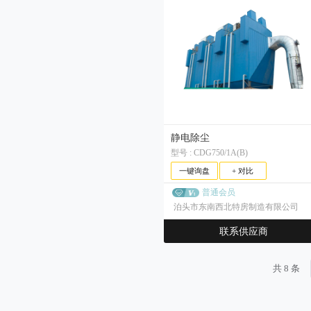
对（双）辊破碎机
线缆
锤式破碎机配件
减速机
耐磨钢球
轻型板式给料机
筛网
压滤机渣浆泵
加球机
浮选机配件
脱水振动筛/脱水筛
螺旋筛
聚合硫酸铁
移动式输送机
改性起泡剂
跳汰机
硫氮系列
智能系统
调整剂系列
洗矿机
衬板
四辊破碎机
挖掘机/装载机配件
颚式破碎机配件
陶瓷渣浆泵
锻造钢球
离合器
聚氨酯筛网
轴承
辊压机
定子/转子
重型筛
钻机配件
带式移动输送机
螺旋输送机
松醇油
乙硫氮
黄药系列
七水硫酸锌
螺旋洗矿机
硫氨酯系列
破碎椎体
高锰钢球
动颚
橡胶筛网
其他
其他矿用辅件
丁硫氮
高频筛
圆筒洗矿机
耐磨管道
乙基黄原酸钾
黑药系列
五水硫酸铜
羟肟酸系列
铜套
高铬钢球
侧衬板
锰钢筛网
油缸
乙基黄原酸钠
香蕉筛
乙基钠黑药
巯基乙酸钠
其他
黄原酸酯系列
锰钢焊接筛网
异丙基黄原酸钾
弹簧
异丁钠黑药
三轴水平筛
巯基苯骈噻唑钠
丙烯酯系列
钢板冲孔网
异丙基黄原酸钠
戊基钠黑药
电机
三轴水平筛/三轴筛
弛张筛
硫氢化钠
梅花垫
萃取剂系列
正丁基黄原酸钾
苯胺黑药
椭圆筛
焦亚硫酸钠
消泡剂系列
正丁基黄原酸钠
25号黑药
静电除尘
异丁基黄原酸钾
抑制剂系列
25号钠黑药
型号 : CDG750/1A(B)
异丁基黄原酸钠
丁胺黑药
硫酸铜
缓冲剂系列
异戊基黄原酸钾
一键询盘
+ 对比
硫酸锌
醋酸钠（乙酸钠）
异戊基黄原酸钠
普通会员
戊基黄原酸钠
泊头市东南西北特房制造有限公司
戊基黄原酸钾
联系供应商
共 8 条