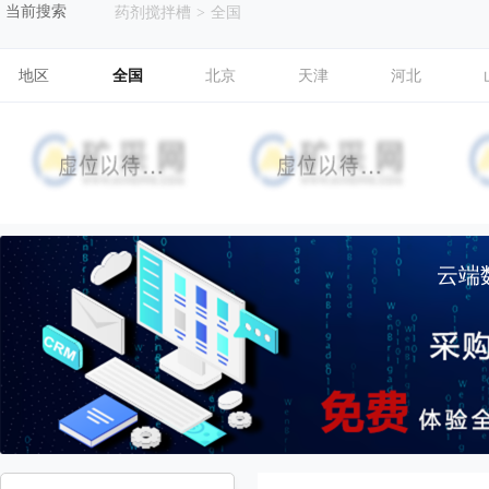
当前搜索
药剂搅拌槽
>
全国
地区
全国
北京
天津
河北
云端