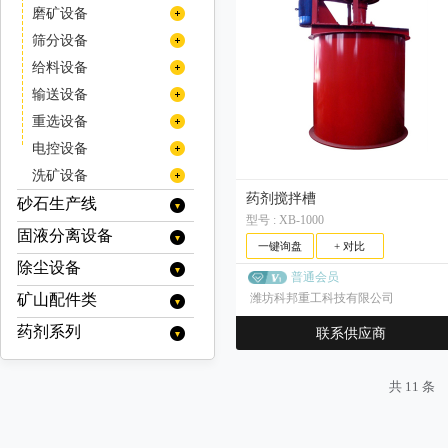
线缆
高堰式双螺旋分级机
立式气流分级机
反击式破碎机
除铁器
磨矿设备
挖掘机/装载机配件
沉没式单螺旋分级机
卧式多转子气流分级机
圆锥破碎机
带式电磁除铁器
磁选机
半自磨机
筛分设备
沉没式双螺旋分级机
其他
卧式单转子气流分级机
干式电磁除铁器
多缸液压圆锥破碎机/多缸圆锥破
旋回破碎机
电磁磁选机
金属探测仪
棒磨机
圆振动筛
给料设备
多级气流分级机
手动式永磁除铁器
单缸液压圆锥破碎机/单缸圆锥破
干式强磁场磁选机
颚式破碎机
品位提升机
球磨机
圆振动筛/圆振筛
摇摆筛
圆盘给料机
输送设备
自卸式永磁除铁器
弹簧圆锥破/西蒙斯破碎机
湿式强磁场磁选机
复摆型颚式破碎机
锤式破碎机
脱磁器
溢流型球磨机
磨粉机
滚筒筛
带式给料机
刮板输送机
重选设备
油冷式电磁除铁器
高梯度磁选机
格子型球磨机
单段锤式破碎机
辊式破碎机
尾矿回收机
雷蒙磨粉机
直线振动筛
板式给料机
渣浆泵
摇床
电控设备
风冷式电磁除铁器
永磁筒式磁选机/永磁磁选机
湿式球磨机
高效锤式破碎机
单齿辊破碎机
料口破岩机
高压辊磨机
直线振动筛/直线筛
脱水振动筛
重型板式给料机
振动给料机
重型渣浆泵
皮带输送机
螺旋溜槽
液压站
洗矿设备
永磁除铁器
干式球磨机
对（双）辊破碎机
轻型板式给料机
压滤机渣浆泵
加球机
脱水振动筛/脱水筛
螺旋筛
移动式输送机
药剂搅拌槽
跳汰机
智能系统
洗矿机
砂石生产线
四辊破碎机
陶瓷渣浆泵
型号 : XB-1000
辊压机
重型筛
带式移动输送机
螺旋输送机
螺旋洗矿机
固液分离设备
移动破碎站
一键询盘
+ 对比
高频筛
圆筒洗矿机
耐磨管道
履带式移动破碎站
制砂机（冲击破）
除尘设备
浓缩设备
香蕉筛
普通会员
履带式颚式移动破碎站
立轴式破碎机
浓密机
脱水设备
矿山配件类
静电除尘
潍坊科邦重工科技有限公司
三轴水平筛
履带式反击式移动破碎站
洗砂机
浓缩机
污泥脱水机
过滤设备
布袋除尘器
三轴水平筛/三轴筛
弛张筛
药剂系列
破碎机配件
履带式圆锥移动破碎站
联系供应商
螺旋洗砂机
高效浓缩机
絮凝剂搅拌站
带式污泥脱水机
带式压滤机
椭圆筛
湿式降尘器
履带式冲击式移动破碎站
反击式破碎机配件
输送机配件
水处理系列
深锥浓缩机
轮式洗沙机（叶轮洗砂机）
立式带式压滤机
板框压滤机
履带式锤式移动破碎站
干式除尘器
反击板
圆锥破碎机配件
输送带
球磨机配件
共 11 条
聚丙烯酰胺(絮凝剂)
起泡剂系列
细砂回收机
带式压滤机（其他）
真空过滤机
履带式移动筛分站
板锤
机架
旋回破碎机配件
托辊
衬板
矿用辅件
聚合氯化铝
MIBC
捕收剂系列
真空带式压滤机
圆盘真空过滤机
厢式压滤机
调整环
锤式破碎机配件
减速机
耐磨钢球
筛网
浮选机配件
聚合硫酸铁
改性起泡剂
硫氮系列
调整剂系列
带式过滤机