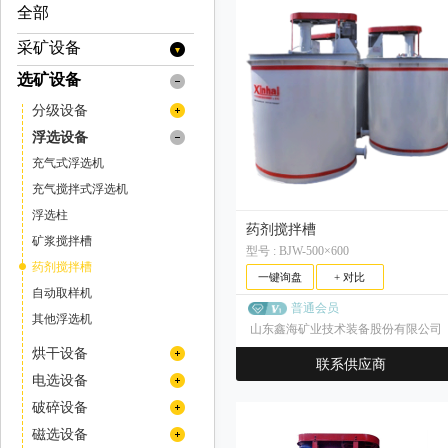
全部
采矿设备
选矿设备
提升设备
矿用提升机
装载设备
分级设备
矿用绞车
装岩机
运输设备
旋流器
浮选设备
挖掘机
牵引车
支护设备
浓缩旋流器
螺旋分级机
充气式浮选机
装载机
矿用自卸车
喷浆设备
掘进设备
色选机
充气搅拌式浮选机
铲运机
混凝土喷浆机组
扒渣机
矿山安全设备
分选机
浮选柱
药剂搅拌槽
井下专用人员运输车
撬毛台车
传感器
压通排设备
预选机
矿浆搅拌槽
型号 : BJW-500×600
井下运矿卡车
掘进凿岩台车
灭火系统
风机
矿用钻机
药剂搅拌槽
一键询盘
+ 对比
翻斗式矿车
空压机
液压钻机
自动取样机
采矿辅件类
普通会员
拱架安装车
潜孔钻机
其他浮选机
车桥
山东鑫海矿业技术装备股份有限公司
凿岩台车
车用减速机
烘干设备
联系供应商
凿岩机
变速箱
烘干机(转筒干燥机)
电选设备
顶锤钻车（机）
传动轴
分级机
破碎设备
天井钻机
阀类
高堰式单螺旋分级机
气流分级机
冲击式破碎机
磁选设备