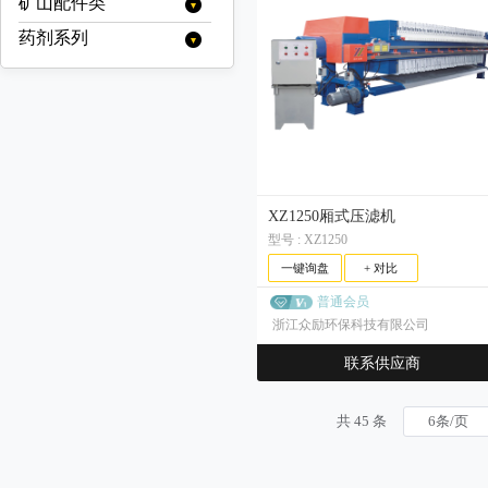
对（双）辊破碎机
矿山配件类
静电除尘
线缆
轻型板式给料机
压滤机渣浆泵
加球机
脱水振动筛/脱水筛
螺旋筛
移动式输送机
跳汰机
智能系统
洗矿机
四辊破碎机
挖掘机/装载机配件
布袋除尘器
陶瓷渣浆泵
辊压机
药剂系列
重型筛
破碎机配件
带式移动输送机
螺旋输送机
螺旋洗矿机
其他
湿式降尘器
高频筛
反击式破碎机配件
输送机配件
圆筒洗矿机
耐磨管道
水处理系列
干式除尘器
反击板
香蕉筛
圆锥破碎机配件
输送带
球磨机配件
聚丙烯酰胺(絮凝剂)
起泡剂系列
板锤
机架
三轴水平筛
旋回破碎机配件
托辊
衬板
矿用辅件
聚合氯化铝
MIBC
捕收剂系列
调整环
三轴水平筛/三轴筛
弛张筛
锤式破碎机配件
减速机
耐磨钢球
筛网
浮选机配件
聚合硫酸铁
改性起泡剂
硫氮系列
调整剂系列
衬板
椭圆筛
颚式破碎机配件
锻造钢球
离合器
聚氨酯筛网
轴承
定子/转子
钻机配件
松醇油
乙硫氮
黄药系列
七水硫酸锌
硫氨酯系列
破碎椎体
高锰钢球
动颚
橡胶筛网
其他矿用辅件
丁硫氮
乙基黄原酸钾
黑药系列
五水硫酸铜
XZ1250厢式压滤机
羟肟酸系列
铜套
高铬钢球
侧衬板
锰钢筛网
油缸
乙基黄原酸钠
型号 : XZ1250
乙基钠黑药
巯基乙酸钠
其他
黄原酸酯系列
锰钢焊接筛网
异丙基黄原酸钾
弹簧
异丁钠黑药
一键询盘
+ 对比
巯基苯骈噻唑钠
丙烯酯系列
钢板冲孔网
异丙基黄原酸钠
戊基钠黑药
电机
硫氢化钠
普通会员
梅花垫
萃取剂系列
正丁基黄原酸钾
苯胺黑药
浙江众励环保科技有限公司
焦亚硫酸钠
消泡剂系列
正丁基黄原酸钠
25号黑药
联系供应商
异丁基黄原酸钾
抑制剂系列
25号钠黑药
异丁基黄原酸钠
丁胺黑药
硫酸铜
缓冲剂系列
异戊基黄原酸钾
共 45 条
硫酸锌
醋酸钠（乙酸钠）
异戊基黄原酸钠
戊基黄原酸钠