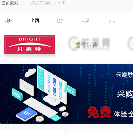
当前搜索
厢式压滤机
>
全国
地区
全国
北京
天津
河北
云端