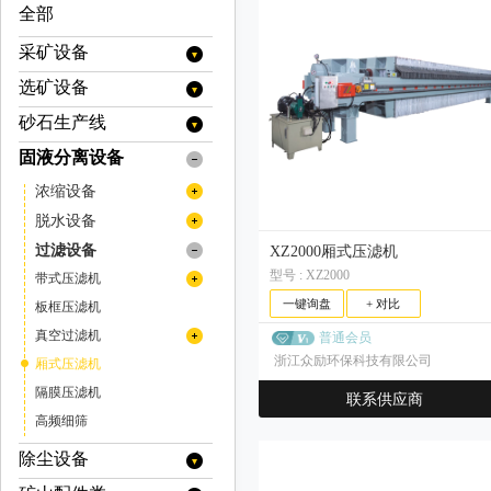
全部
采矿设备
选矿设备
提升设备
矿用提升机
装载设备
砂石生产线
分级设备
矿用绞车
装岩机
运输设备
旋流器
浮选设备
固液分离设备
移动破碎站
挖掘机
牵引车
支护设备
浓缩旋流器
螺旋分级机
充气式浮选机
烘干设备
履带式移动破碎站
制砂机（冲击破）
浓缩设备
装载机
矿用自卸车
喷浆设备
掘进设备
色选机
充气搅拌式浮选机
烘干机(转筒干燥机)
电选设备
履带式颚式移动破碎站
立轴式破碎机
浓密机
脱水设备
铲运机
混凝土喷浆机组
扒渣机
矿山安全设备
分选机
浮选柱
履带式反击式移动破碎站
分级机
破碎设备
洗砂机
浓缩机
污泥脱水机
过滤设备
XZ2000厢式压滤机
井下专用人员运输车
撬毛台车
传感器
履带式圆锥移动破碎站
压通排设备
预选机
矿浆搅拌槽
高堰式单螺旋分级机
气流分级机
冲击式破碎机
磁选设备
螺旋洗砂机
高效浓缩机
型号 : XZ2000
絮凝剂搅拌站
带式污泥脱水机
带式压滤机
井下运矿卡车
履带式冲击式移动破碎站
掘进凿岩台车
灭火系统
高堰式双螺旋分级机
风机
矿用钻机
药剂搅拌槽
立式气流分级机
反击式破碎机
除铁器
磨矿设备
深锥浓缩机
轮式洗沙机（叶轮洗砂机）
一键询盘
+ 对比
立式带式压滤机
板框压滤机
履带式锤式移动破碎站
翻斗式矿车
沉没式单螺旋分级机
卧式多转子气流分级机
空压机
液压钻机
自动取样机
采矿辅件类
圆锥破碎机
带式电磁除铁器
磁选机
半自磨机
筛分设备
细砂回收机
带式压滤机（其他）
真空过滤机
履带式移动筛分站
普通会员
沉没式双螺旋分级机
拱架安装车
卧式单转子气流分级机
潜孔钻机
其他浮选机
干式电磁除铁器
车桥
多缸液压圆锥破碎机/多缸圆锥破
旋回破碎机
电磁磁选机
金属探测仪
棒磨机
圆振动筛
真空带式压滤机
给料设备
浙江众励环保科技有限公司
圆盘真空过滤机
厢式压滤机
多级气流分级机
手动式永磁除铁器
单缸液压圆锥破碎机/单缸圆锥破
凿岩台车
干式强磁场磁选机
车用减速机
颚式破碎机
品位提升机
球磨机
圆振动筛/圆振筛
摇摆筛
圆盘给料机
输送设备
带式过滤机
隔膜压滤机
联系供应商
自卸式永磁除铁器
弹簧圆锥破/西蒙斯破碎机
湿式强磁场磁选机
凿岩机
变速箱
复摆型颚式破碎机
锤式破碎机
脱磁器
溢流型球磨机
磨粉机
滚筒筛
陶瓷真空过滤机
带式给料机
刮板输送机
重选设备
高频细筛
油冷式电磁除铁器
高梯度磁选机
顶锤钻车（机）
传动轴
格子型球磨机
单段锤式破碎机
辊式破碎机
尾矿回收机
雷蒙磨粉机
直线振动筛
板式给料机
渣浆泵
摇床
电控设备
风冷式电磁除铁器
永磁筒式磁选机/永磁磁选机
除尘设备
湿式球磨机
高效锤式破碎机
天井钻机
阀类
单齿辊破碎机
料口破岩机
高压辊磨机
直线振动筛/直线筛
脱水振动筛
重型板式给料机
振动给料机
重型渣浆泵
皮带输送机
螺旋溜槽
液压站
洗矿设备
永磁除铁器
干式球磨机