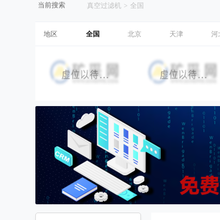
当前搜索
真空过滤机
>
全国
地区
全国
北京
天津
河