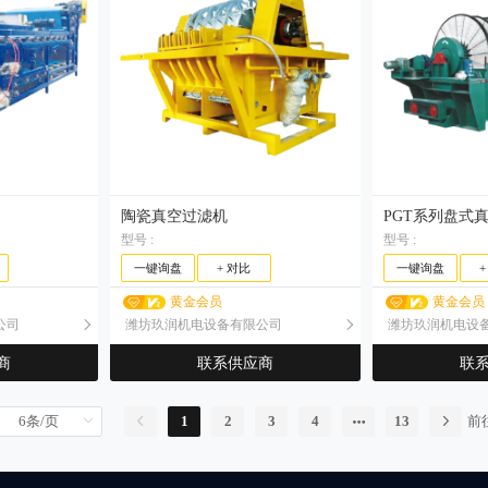
陶瓷真空过滤机
PGT系列盘式
型号 :
型号 :
一键询盘
+ 对比
一键询盘
黄金会员
黄金会员
公司
潍坊玖润机电设备有限公司
潍坊玖润机电设
商
联系供应商
联
1
2
3
4
13
前