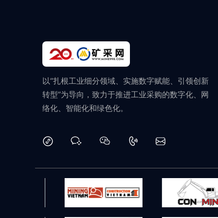
异戊基黄原酸钾
硫酸锌
醋酸钠（乙酸钠）
异戊基黄原酸钠
戊基黄原酸钠
戊基黄原酸钾
以“扎根工业细分领域、实施数字赋能、引领创新
转型”为导向，致力于推进工业采购的数字化、网
络化、智能化和绿色化。