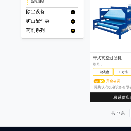
对（双）辊破碎机
线缆
轻型板式给料机
高频细筛
压滤机渣浆泵
加球机
脱水振动筛/脱水筛
螺旋筛
移动式输送机
跳汰机
智能系统
洗矿机
四辊破碎机
挖掘机/装载机配件
陶瓷渣浆泵
辊压机
重型筛
带式移动输送机
螺旋输送机
螺旋洗矿机
除尘设备
其他
高频筛
圆筒洗矿机
耐磨管道
矿山配件类
静电除尘
香蕉筛
布袋除尘器
药剂系列
破碎机配件
三轴水平筛
湿式降尘器
反击式破碎机配件
输送机配件
水处理系列
三轴水平筛/三轴筛
弛张筛
干式除尘器
反击板
圆锥破碎机配件
输送带
球磨机配件
聚丙烯酰胺(絮凝剂)
起泡剂系列
椭圆筛
板锤
机架
旋回破碎机配件
托辊
衬板
矿用辅件
聚合氯化铝
MIBC
捕收剂系列
带式真空过滤机
调整环
锤式破碎机配件
减速机
耐磨钢球
筛网
浮选机配件
聚合硫酸铁
改性起泡剂
硫氮系列
调整剂系列
型号 :
衬板
颚式破碎机配件
锻造钢球
离合器
聚氨酯筛网
轴承
定子/转子
钻机配件
松醇油
乙硫氮
黄药系列
七水硫酸锌
硫氨酯系列
一键询盘
+ 对比
破碎椎体
高锰钢球
动颚
橡胶筛网
其他矿用辅件
丁硫氮
乙基黄原酸钾
黑药系列
五水硫酸铜
羟肟酸系列
铜套
黄金会员
高铬钢球
侧衬板
锰钢筛网
油缸
乙基黄原酸钠
乙基钠黑药
巯基乙酸钠
其他
黄原酸酯系列
潍坊玖润机电设备有限
锰钢焊接筛网
异丙基黄原酸钾
弹簧
异丁钠黑药
巯基苯骈噻唑钠
丙烯酯系列
钢板冲孔网
联系供应
异丙基黄原酸钠
戊基钠黑药
电机
硫氢化钠
梅花垫
萃取剂系列
正丁基黄原酸钾
苯胺黑药
焦亚硫酸钠
消泡剂系列
正丁基黄原酸钠
25号黑药
共 73 条
异丁基黄原酸钾
抑制剂系列
25号钠黑药
异丁基黄原酸钠
丁胺黑药
硫酸铜
缓冲剂系列