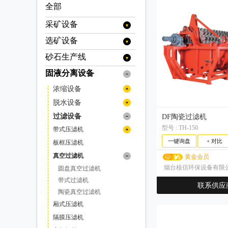
全部
采矿设备
选矿设备
提升设备
矿用提升机
装载设备
砂石生产线
分级设备
矿用绞车
装岩机
运输设备
旋流器
浮选设备
固液分离设备
移动破碎站
挖掘机
牵引车
支护设备
浓缩旋流器
螺旋分级机
充气式浮选机
烘干设备
履带式移动破碎站
制砂机（冲击破）
浓缩设备
装载机
矿用自卸车
喷浆设备
掘进设备
色选机
充气搅拌式浮选机
烘干机(转筒干燥机)
电选设备
履带式颚式移动破碎站
立轴式破碎机
浓密机
脱水设备
铲运机
混凝土喷浆机组
扒渣机
矿山安全设备
分选机
浮选柱
履带式反击式移动破碎站
分级机
破碎设备
洗砂机
浓缩机
污泥脱水机
过滤设备
DF陶瓷过滤机
井下专用人员运输车
撬毛台车
传感器
履带式圆锥移动破碎站
压通排设备
预选机
矿浆搅拌槽
高堰式单螺旋分级机
气流分级机
冲击式破碎机
磁选设备
螺旋洗砂机
高效浓缩机
型号 : TH-150
絮凝剂搅拌站
带式污泥脱水机
带式压滤机
井下运矿卡车
履带式冲击式移动破碎站
掘进凿岩台车
灭火系统
高堰式双螺旋分级机
风机
矿用钻机
药剂搅拌槽
立式气流分级机
反击式破碎机
除铁器
磨矿设备
深锥浓缩机
轮式洗沙机（叶轮洗砂机）
一键询盘
+ 对比
立式带式压滤机
板框压滤机
履带式锤式移动破碎站
翻斗式矿车
沉没式单螺旋分级机
卧式多转子气流分级机
空压机
液压钻机
自动取样机
采矿辅件类
圆锥破碎机
带式电磁除铁器
磁选机
半自磨机
筛分设备
细砂回收机
带式压滤机（其他）
真空过滤机
履带式移动筛分站
黄金会员
沉没式双螺旋分级机
拱架安装车
卧式单转子气流分级机
潜孔钻机
其他浮选机
干式电磁除铁器
车桥
多缸液压圆锥破碎机/多缸圆锥破
旋回破碎机
电磁磁选机
金属探测仪
棒磨机
圆振动筛
真空带式压滤机
给料设备
烟台核信环保设备有限
圆盘真空过滤机
多级气流分级机
手动式永磁除铁器
单缸液压圆锥破碎机/单缸圆锥破
凿岩台车
干式强磁场磁选机
车用减速机
颚式破碎机
品位提升机
球磨机
圆振动筛/圆振筛
摇摆筛
圆盘给料机
输送设备
带式过滤机
联系供应
自卸式永磁除铁器
弹簧圆锥破/西蒙斯破碎机
湿式强磁场磁选机
凿岩机
变速箱
复摆型颚式破碎机
锤式破碎机
脱磁器
溢流型球磨机
磨粉机
滚筒筛
陶瓷真空过滤机
带式给料机
刮板输送机
重选设备
油冷式电磁除铁器
高梯度磁选机
顶锤钻车（机）
传动轴
格子型球磨机
单段锤式破碎机
辊式破碎机
尾矿回收机
厢式压滤机
雷蒙磨粉机
直线振动筛
板式给料机
渣浆泵
摇床
电控设备
风冷式电磁除铁器
永磁筒式磁选机/永磁磁选机
湿式球磨机
高效锤式破碎机
天井钻机
阀类
单齿辊破碎机
料口破岩机
隔膜压滤机
高压辊磨机
直线振动筛/直线筛
脱水振动筛
重型板式给料机
振动给料机
重型渣浆泵
皮带输送机
螺旋溜槽
液压站
洗矿设备
永磁除铁器
干式球磨机