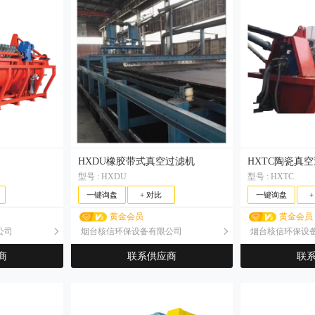
HXDU橡胶带式真空过滤机
HXTC陶瓷真
型号 : HXDU
型号 : HXTC
一键询盘
+ 对比
一键询盘
黄金会员
黄金会员
公司
烟台核信环保设备有限公司
烟台核信环保设
商
联系供应商
联