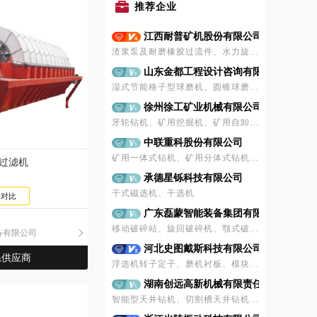
推荐企业
江西耐普矿机股份有限公司
渣浆泵及耐磨橡胶过流件、水力旋流器、磨机耐磨橡胶衬里、浮选机橡胶定子与转子、圆筒筛、橡胶或聚氨酯筛板筛网、衬胶管道等
山东金都工程设计咨询有限公司
湿式节能格子型球磨机、圆锥球磨机、立式搅拌磨、圆形浮选机、搅拌式浮选机、槽式给矿机、摆式给矿机、重型板式给料机、电动振动给矿机、圆盘给料机、螺旋输送机、带式输送机
徐州徐工矿业机械有限公司
牙轮钻机、矿用挖掘机、矿用自卸车、破碎筛分
中联重科股份有限公司
矿用一体式钻机、矿用分体式钻机、矿用液压挖掘机、矿用液压破碎锤、矿用自卸车、新能源矿用自卸车、履带移动颚式破碎站、履带移动圆锥式破碎站、履带移动反击式破碎站、履带移动筛分站、模块化立轴冲击破碎机、模块化颚式破碎站、颚式破碎机、反击式破碎机、单缸液压圆锥式破碎机、多缸液压圆锥式破碎机、立轴冲击式破碎机
空过滤机
承德星铄科技有限公司
干式磁选机、干选机
+ 对比
广东磊蒙智能装备集团有限公司
移动破碎站、旋回破碎机、颚式破碎机、圆锥式破碎机、反击式破碎机、冲击式破碎机、振动筛及喂料机、VL干法制砂塔楼、压滤机
备有限公司
河北史图戴斯科技有限公司
系供应商
浮选机转子定子、磨机衬板、模块化振动筛板
湖南创远高新机械有限责任公司
智能型天井钻机、切割槽天井钻机、掘进台车、采矿台车、撬毛台车、破碎台车、潜孔钻机