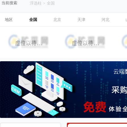
当前搜索
浮选柱
>
全国
地区
全国
北京
天津
河北
云端