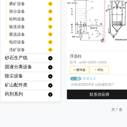
线缆
高堰式双螺旋分级机
立式气流分级机
反击式破碎机
除铁器
磨矿设备
挖掘机/装载机配件
沉没式单螺旋分级机
卧式多转子气流分级机
圆锥破碎机
带式电磁除铁器
磁选机
半自磨机
筛分设备
沉没式双螺旋分级机
其他
卧式单转子气流分级机
干式电磁除铁器
多缸液压圆锥破碎机/多缸圆锥破
旋回破碎机
电磁磁选机
金属探测仪
棒磨机
圆振动筛
给料设备
多级气流分级机
手动式永磁除铁器
单缸液压圆锥破碎机/单缸圆锥破
干式强磁场磁选机
颚式破碎机
品位提升机
球磨机
圆振动筛/圆振筛
摇摆筛
圆盘给料机
输送设备
自卸式永磁除铁器
弹簧圆锥破/西蒙斯破碎机
湿式强磁场磁选机
复摆型颚式破碎机
锤式破碎机
脱磁器
溢流型球磨机
磨粉机
滚筒筛
带式给料机
刮板输送机
重选设备
油冷式电磁除铁器
高梯度磁选机
格子型球磨机
单段锤式破碎机
辊式破碎机
尾矿回收机
雷蒙磨粉机
直线振动筛
板式给料机
渣浆泵
摇床
电控设备
风冷式电磁除铁器
永磁筒式磁选机/永磁磁选机
湿式球磨机
高效锤式破碎机
单齿辊破碎机
料口破岩机
高压辊磨机
直线振动筛/直线筛
脱水振动筛
重型板式给料机
振动给料机
重型渣浆泵
皮带输送机
螺旋溜槽
液压站
洗矿设备
永磁除铁器
干式球磨机
对（双）辊破碎机
轻型板式给料机
压滤机渣浆泵
加球机
脱水振动筛/脱水筛
螺旋筛
移动式输送机
浮选柱
跳汰机
智能系统
洗矿机
砂石生产线
四辊破碎机
陶瓷渣浆泵
型号 : φ400×(8000-14000)
辊压机
重型筛
带式移动输送机
螺旋输送机
螺旋洗矿机
固液分离设备
移动破碎站
一键询盘
+ 对比
高频筛
圆筒洗矿机
耐磨管道
履带式移动破碎站
制砂机（冲击破）
除尘设备
浓缩设备
香蕉筛
普通会员
履带式颚式移动破碎站
立轴式破碎机
浓密机
脱水设备
矿山配件类
静电除尘
河南省荥阳市矿山机械制造厂
三轴水平筛
履带式反击式移动破碎站
洗砂机
浓缩机
污泥脱水机
过滤设备
布袋除尘器
三轴水平筛/三轴筛
弛张筛
药剂系列
破碎机配件
履带式圆锥移动破碎站
联系供应商
螺旋洗砂机
高效浓缩机
絮凝剂搅拌站
带式污泥脱水机
带式压滤机
椭圆筛
湿式降尘器
履带式冲击式移动破碎站
反击式破碎机配件
输送机配件
水处理系列
深锥浓缩机
轮式洗沙机（叶轮洗砂机）
立式带式压滤机
板框压滤机
履带式锤式移动破碎站
干式除尘器
反击板
圆锥破碎机配件
输送带
球磨机配件
共 7 条
聚丙烯酰胺(絮凝剂)
起泡剂系列
细砂回收机
带式压滤机（其他）
真空过滤机
履带式移动筛分站
板锤
机架
旋回破碎机配件
托辊
衬板
矿用辅件
聚合氯化铝
MIBC
捕收剂系列
真空带式压滤机
圆盘真空过滤机
厢式压滤机
调整环
锤式破碎机配件
减速机
耐磨钢球
筛网
浮选机配件
聚合硫酸铁
改性起泡剂
硫氮系列
调整剂系列
带式过滤机