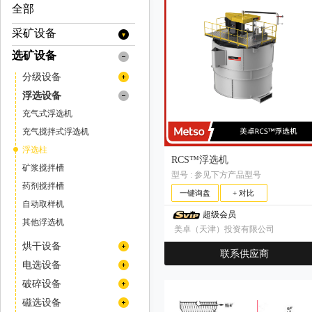
全部
采矿设备
选矿设备
提升设备
矿用提升机
装载设备
分级设备
矿用绞车
装岩机
运输设备
旋流器
浮选设备
挖掘机
牵引车
支护设备
浓缩旋流器
螺旋分级机
充气式浮选机
装载机
矿用自卸车
喷浆设备
掘进设备
色选机
充气搅拌式浮选机
铲运机
混凝土喷浆机组
扒渣机
矿山安全设备
分选机
浮选柱
RCS™浮选机
井下专用人员运输车
撬毛台车
传感器
压通排设备
预选机
矿浆搅拌槽
型号 : 参见下方产品型号
井下运矿卡车
掘进凿岩台车
灭火系统
风机
矿用钻机
药剂搅拌槽
一键询盘
+ 对比
翻斗式矿车
空压机
液压钻机
自动取样机
采矿辅件类
超级会员
拱架安装车
潜孔钻机
其他浮选机
车桥
美卓（天津）投资有限公司
凿岩台车
车用减速机
烘干设备
联系供应商
凿岩机
变速箱
烘干机(转筒干燥机)
电选设备
顶锤钻车（机）
传动轴
分级机
破碎设备
天井钻机
阀类
高堰式单螺旋分级机
气流分级机
冲击式破碎机
磁选设备