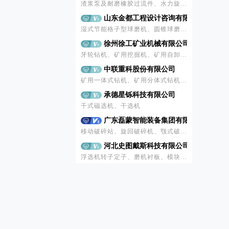
湿式节能格子型球磨机、圆锥球磨机、立式搅拌磨、圆形浮选机、搅拌式浮选机、槽式给矿机、摆式给矿机、重型板式给料机、电动振动给矿机、圆盘给料机、螺旋输送机、带式输送机
徐州徐工矿业机械有限公司
牙轮钻机、矿用挖掘机、矿用自卸车、破碎筛分
中联重科股份有限公司
矿用一体式钻机、矿用分体式钻机、矿用液压挖掘机、矿用液压破碎锤、矿用自卸车、新能源矿用自卸车、履带移动颚式破碎站、履带移动圆锥式破碎站、履带移动反击式破碎站、履带移动筛分站、模块化立轴冲击破碎机、模块化颚式破碎站、颚式破碎机、反击式破碎机、单缸液压圆锥式破碎机、多缸液压圆锥式破碎机、立轴冲击式破碎机
承德星铄科技有限公司
干式磁选机、干选机
广东磊蒙智能装备集团有限公司
移动破碎站、旋回破碎机、颚式破碎机、圆锥式破碎机、反击式破碎机、冲击式破碎机、振动筛及喂料机、VL干法制砂塔楼、压滤机
河北史图戴斯科技有限公司
浮选机转子定子、磨机衬板、模块化振动筛板
湖南创远高新机械有限责任公司
智能型天井钻机、切割槽天井钻机、掘进台车、采矿台车、撬毛台车、破碎台车、潜孔钻机
浙江光陵振动科技有限公司
振动电机、振动器
北京美矿航腾科技发展有限公司
破碎机专用液压电控系统/液压站/破碎机配件
沈阳合诺德机械设备有限公司