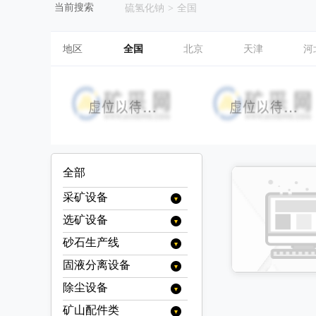
当前搜索
硫氢化钠
>
全国
地区
全国
北京
天津
河
全部
采矿设备
选矿设备
提升设备
矿用提升机
装载设备
砂石生产线
分级设备
矿用绞车
装岩机
运输设备
旋流器
浮选设备
固液分离设备
移动破碎站
挖掘机
牵引车
支护设备
浓缩旋流器
螺旋分级机
充气式浮选机
烘干设备
履带式移动破碎站
制砂机（冲击破）
除尘设备
浓缩设备
装载机
矿用自卸车
喷浆设备
掘进设备
色选机
充气搅拌式浮选机
烘干机(转筒干燥机)
电选设备
履带式颚式移动破碎站
立轴式破碎机
浓密机
脱水设备
矿山配件类
静电除尘
铲运机
混凝土喷浆机组
扒渣机
矿山安全设备
分选机
浮选柱