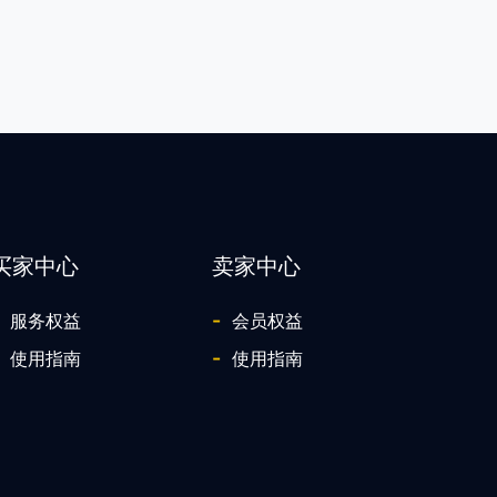
破碎机、破碎机配件
爱森（中国）絮凝剂有限公司
矿用药剂、选矿药剂
买家中心
卖家中心
-
服务权益
会员权益
-
使用指南
使用指南