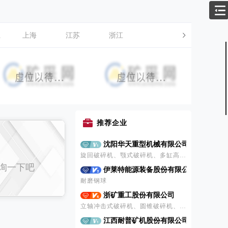
江
上海
江苏
浙江
【0/5】
沈阳华天重型机械有限公司
推荐企业
旋回破碎机、颚式破碎机、多缸高效液压圆锥破碎机、单缸液压圆锥破碎机、复合新型圆锥破碎机、立式冲击破碎机、西蒙斯圆锥破碎机、振动筛、球磨机
伊莱特能源装备股份有限公司
耐磨钢球
咨询一下吧
浙矿重工股份有限公司
立轴冲击式破碎机、圆锥破碎机、旋回式破碎机、颚式破碎机、反击式破碎机、高压辊磨机、多缸圆锥破碎机、圆振动筛、直线振动筛、三轴水平筛、皮带输送机、振动给料机、洗砂回收装置、砂石洗选机、液压脱水多功能复合轮式洗砂机、模块化破碎筛分站、移动式破碎站
江西耐普矿机股份有限公司
渣浆泵及耐磨橡胶过流件、水力旋流器、磨机耐磨橡胶衬里、浮选机橡胶定子与转子、圆筒筛、橡胶或聚氨酯筛板筛网、衬胶管道等
山东金都工程设计咨询有限公司