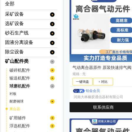
全部
采矿设备
选矿设备
提升设备
矿用提升机
装载设备
砂石生产线
分级设备
矿用绞车
装岩机
运输设备
旋流器
浮选设备
固液分离设备
移动破碎站
挖掘机
牵引车
支护设备
浓缩旋流器
螺旋分级机
充气式浮选机
烘干设备
履带式移动破碎站
制砂机（冲击破）
除尘设备
浓缩设备
装载机
矿用自卸车
喷浆设备
掘进设备
色选机
充气搅拌式浮选机
烘干机(转筒干燥机)
电选设备
履带式颚式移动破碎站
立轴式破碎机
浓密机
脱水设备
矿山配件类
静电除尘
铲运机
混凝土喷浆机组
扒渣机
矿山安全设备
分选机
浮选柱
履带式反击式移动破碎站
分级机
破碎设备
洗砂机
浓缩机
污泥脱水机
过滤设备
气动离合器原件 原装快速排气阀
布袋除尘器
井下专用人员运输车
撬毛台车
破碎机配件
传感器
履带式圆锥移动破碎站
压通排设备
预选机
矿浆搅拌槽
高堰式单螺旋分级机
气流分级机
冲击式破碎机
磁选设备
螺旋洗砂机
高效浓缩机
规格 : 无
絮凝剂搅拌站
带式污泥脱水机
带式压滤机
湿式降尘器
井下运矿卡车
履带式冲击式移动破碎站
掘进凿岩台车
反击式破碎机配件
灭火系统
输送机配件
高堰式双螺旋分级机
风机
矿用钻机
药剂搅拌槽
立式气流分级机
反击式破碎机
除铁器
磨矿设备
深锥浓缩机
轮式洗沙机（叶轮洗砂机）
一键询盘
+ 对比
立式带式压滤机
板框压滤机
履带式锤式移动破碎站
干式除尘器
翻斗式矿车
沉没式单螺旋分级机
反击板
圆锥破碎机配件
输送带
卧式多转子气流分级机
空压机
球磨机配件
液压钻机
自动取样机
采矿辅件类
圆锥破碎机
带式电磁除铁器
磁选机
半自磨机
筛分设备
细砂回收机
带式压滤机（其他）
真空过滤机
履带式移动筛分站
铂金会员
沉没式双螺旋分级机
板锤
拱架安装车
卧式单转子气流分级机
机架
旋回破碎机配件
托辊
衬板
潜孔钻机
其他浮选机
干式电磁除铁器
车桥
多缸液压圆锥破碎机/多缸圆锥破
旋回破碎机
电磁磁选机
金属探测仪
棒磨机
圆振动筛
真空带式压滤机
给料设备
河南大林橡胶通信器材有限公司
圆盘真空过滤机
厢式压滤机
多级气流分级机
调整环
锤式破碎机配件
手动式永磁除铁器
减速机
耐磨钢球
单缸液压圆锥破碎机/单缸圆锥破
凿岩台车
干式强磁场磁选机
车用减速机
颚式破碎机
品位提升机
球磨机
圆振动筛/圆振筛
摇摆筛
圆盘给料机
输送设备
带式过滤机
隔膜压滤机
衬板
联系供应商
自卸式永磁除铁器
弹簧圆锥破/西蒙斯破碎机
颚式破碎机配件
湿式强磁场磁选机
锻造钢球
离合器
凿岩机
变速箱
复摆型颚式破碎机
锤式破碎机
脱磁器
溢流型球磨机
磨粉机
滚筒筛
陶瓷真空过滤机
带式给料机
刮板输送机
重选设备
高频细筛
破碎椎体
油冷式电磁除铁器
高梯度磁选机
高锰钢球
动颚
顶锤钻车（机）
传动轴
格子型球磨机
单段锤式破碎机
辊式破碎机
矿用辅件
尾矿回收机
雷蒙磨粉机
直线振动筛
板式给料机
渣浆泵
摇床
电控设备
铜套
风冷式电磁除铁器
永磁筒式磁选机/永磁磁选机
高铬钢球
侧衬板
湿式球磨机
高效锤式破碎机
天井钻机
阀类
单齿辊破碎机
料口破岩机
筛网
浮选机配件
高压辊磨机
直线振动筛/直线筛
脱水振动筛
重型板式给料机
振动给料机
重型渣浆泵
其他
皮带输送机
螺旋溜槽
液压站
洗矿设备
永磁除铁器
干式球磨机