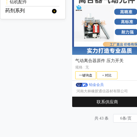
对（双）辊破碎机
线缆
聚氨酯筛网
轴承
轻型板式给料机
定子/转子
压滤机渣浆泵
加球机
钻机配件
脱水振动筛/脱水筛
螺旋筛
移动式输送机
跳汰机
智能系统
洗矿机
四辊破碎机
橡胶筛网
挖掘机/装载机配件
陶瓷渣浆泵
其他矿用辅件
辊压机
药剂系列
重型筛
带式移动输送机
螺旋输送机
螺旋洗矿机
锰钢筛网
其他
油缸
高频筛
圆筒洗矿机
耐磨管道
水处理系列
锰钢焊接筛网
弹簧
香蕉筛
聚丙烯酰胺(絮凝剂)
起泡剂系列
钢板冲孔网
电机
三轴水平筛
聚合氯化铝
MIBC
梅花垫
捕收剂系列
三轴水平筛/三轴筛
弛张筛
聚合硫酸铁
改性起泡剂
硫氮系列
调整剂系列
椭圆筛
松醇油
乙硫氮
黄药系列
七水硫酸锌
硫氨酯系列
丁硫氮
乙基黄原酸钾
黑药系列
五水硫酸铜
气动离合器原件 压力开关
羟肟酸系列
乙基黄原酸钠
规格 : 无
乙基钠黑药
巯基乙酸钠
黄原酸酯系列
异丙基黄原酸钾
异丁钠黑药
一键询盘
+ 对比
巯基苯骈噻唑钠
丙烯酯系列
异丙基黄原酸钠
戊基钠黑药
硫氢化钠
铂金会员
萃取剂系列
正丁基黄原酸钾
苯胺黑药
河南大林橡胶通信器材有限公司
焦亚硫酸钠
消泡剂系列
正丁基黄原酸钠
25号黑药
联系供应商
异丁基黄原酸钾
抑制剂系列
25号钠黑药
异丁基黄原酸钠
丁胺黑药
硫酸铜
缓冲剂系列
异戊基黄原酸钾
共 43 条
硫酸锌
醋酸钠（乙酸钠）
异戊基黄原酸钠
戊基黄原酸钠