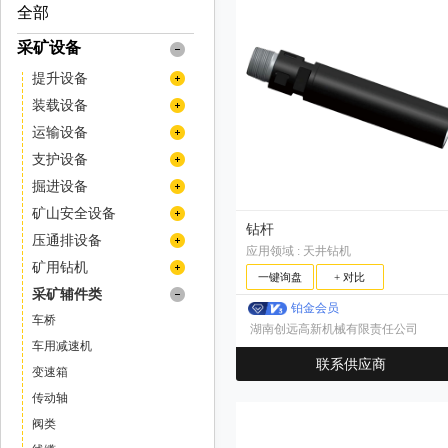
全部
采矿设备
提升设备
矿用提升机
装载设备
矿用绞车
装岩机
运输设备
挖掘机
牵引车
支护设备
装载机
矿用自卸车
喷浆设备
掘进设备
铲运机
混凝土喷浆机组
扒渣机
矿山安全设备
钻杆
井下专用人员运输车
撬毛台车
传感器
压通排设备
应用领域 : 天井钻机
井下运矿卡车
掘进凿岩台车
灭火系统
风机
矿用钻机
一键询盘
+ 对比
翻斗式矿车
空压机
液压钻机
采矿辅件类
铂金会员
拱架安装车
潜孔钻机
车桥
湖南创远高新机械有限责任公司
凿岩台车
车用减速机
联系供应商
凿岩机
变速箱
顶锤钻车（机）
传动轴
天井钻机
阀类