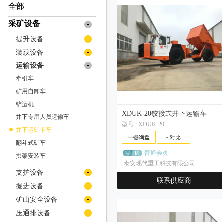
全部
采矿设备
提升设备
矿用提升机
装载设备
矿用绞车
装岩机
运输设备
挖掘机
牵引车
装载机
矿用自卸车
铲运机
XDUK-20铰接式井下运输车
井下专用人员运输车
型号 : XDUK-20
井下运矿卡车
一键询盘
+ 对比
翻斗式矿车
普通会员
拱架安装车
泰安现代重工科技有限公司
支护设备
联系供应商
喷浆设备
掘进设备
混凝土喷浆机组
扒渣机
矿山安全设备
撬毛台车
传感器
压通排设备