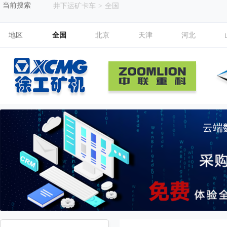
当前搜索
井下运矿卡车
>
全国
地区
全国
北京
天津
河北
云端