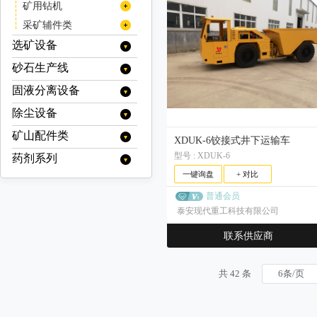
掘进凿岩台车
灭火系统
风机
矿用钻机
空压机
液压钻机
采矿辅件类
潜孔钻机
车桥
选矿设备
凿岩台车
车用减速机
砂石生产线
分级设备
凿岩机
变速箱
旋流器
浮选设备
固液分离设备
移动破碎站
顶锤钻车（机）
传动轴
浓缩旋流器
螺旋分级机
充气式浮选机
烘干设备
履带式移动破碎站
制砂机（冲击破）
除尘设备
浓缩设备
天井钻机
阀类
色选机
充气搅拌式浮选机
烘干机(转筒干燥机)
电选设备
履带式颚式移动破碎站
立轴式破碎机
浓密机
脱水设备
矿山配件类
静电除尘
线缆
分选机
XDUK-6铰接式井下运输车
浮选柱
履带式反击式移动破碎站
分级机
破碎设备
洗砂机
浓缩机
污泥脱水机
过滤设备
挖掘机/装载机配件
布袋除尘器
型号 : XDUK-6
药剂系列
破碎机配件
履带式圆锥移动破碎站
预选机
矿浆搅拌槽
高堰式单螺旋分级机
气流分级机
冲击式破碎机
磁选设备
螺旋洗砂机
高效浓缩机
絮凝剂搅拌站
带式污泥脱水机
带式压滤机
其他
湿式降尘器
履带式冲击式移动破碎站
一键询盘
+ 对比
反击式破碎机配件
输送机配件
高堰式双螺旋分级机
药剂搅拌槽
立式气流分级机
反击式破碎机
水处理系列
除铁器
磨矿设备
深锥浓缩机
轮式洗沙机（叶轮洗砂机）
立式带式压滤机
板框压滤机
履带式锤式移动破碎站
干式除尘器
沉没式单螺旋分级机
反击板
圆锥破碎机配件
输送带
卧式多转子气流分级机
球磨机配件
自动取样机
普通会员
圆锥破碎机
聚丙烯酰胺(絮凝剂)
带式电磁除铁器
磁选机
起泡剂系列
半自磨机
筛分设备
细砂回收机
带式压滤机（其他）
真空过滤机
履带式移动筛分站
沉没式双螺旋分级机
板锤
卧式单转子气流分级机
泰安现代重工科技有限公司
机架
旋回破碎机配件
托辊
衬板
其他浮选机
矿用辅件
干式电磁除铁器
多缸液压圆锥破碎机/多缸圆锥破
旋回破碎机
聚合氯化铝
电磁磁选机
金属探测仪
MIBC
棒磨机
捕收剂系列
圆振动筛
真空带式压滤机
给料设备
圆盘真空过滤机
厢式压滤机
多级气流分级机
调整环
锤式破碎机配件
手动式永磁除铁器
减速机
耐磨钢球
单缸液压圆锥破碎机/单缸圆锥破
筛网
干式强磁场磁选机
浮选机配件
颚式破碎机
聚合硫酸铁
品位提升机
改性起泡剂
联系供应商
球磨机
硫氮系列
圆振动筛/圆振筛
摇摆筛
调整剂系列
圆盘给料机
输送设备
带式过滤机
隔膜压滤机
衬板
自卸式永磁除铁器
弹簧圆锥破/西蒙斯破碎机
颚式破碎机配件
湿式强磁场磁选机
锻造钢球
离合器
聚氨酯筛网
轴承
定子/转子
钻机配件
复摆型颚式破碎机
锤式破碎机
脱磁器
松醇油
溢流型球磨机
乙硫氮
磨粉机
黄药系列
滚筒筛
七水硫酸锌
陶瓷真空过滤机
带式给料机
硫氨酯系列
刮板输送机
重选设备
高频细筛
破碎椎体
油冷式电磁除铁器
高梯度磁选机
高锰钢球
动颚
橡胶筛网
其他矿用辅件
格子型球磨机
丁硫氮
单段锤式破碎机
辊式破碎机
尾矿回收机
乙基黄原酸钾
雷蒙磨粉机
黑药系列
共 42 条
直线振动筛
五水硫酸铜
板式给料机
渣浆泵
羟肟酸系列
摇床
电控设备
铜套
风冷式电磁除铁器
永磁筒式磁选机/永磁磁选机
高铬钢球
侧衬板
锰钢筛网
湿式球磨机
高效锤式破碎机
油缸
乙基黄原酸钠
单齿辊破碎机
料口破岩机
乙基钠黑药
高压辊磨机
直线振动筛/直线筛
脱水振动筛
巯基乙酸钠
重型板式给料机
振动给料机
重型渣浆泵
其他
皮带输送机
螺旋溜槽
黄原酸酯系列
液压站
洗矿设备
永磁除铁器
锰钢焊接筛网
干式球磨机
异丙基黄原酸钾
对（双）辊破碎机
弹簧
异丁钠黑药
轻型板式给料机
压滤机渣浆泵
加球机
脱水振动筛/脱水筛
螺旋筛
巯基苯骈噻唑钠
移动式输送机
跳汰机
智能系统
丙烯酯系列
洗矿机
钢板冲孔网